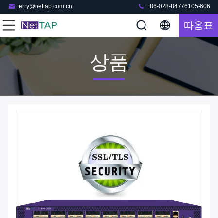
jerry@nettap.com.cn
+86-028-84776105-606
따옴표
상품