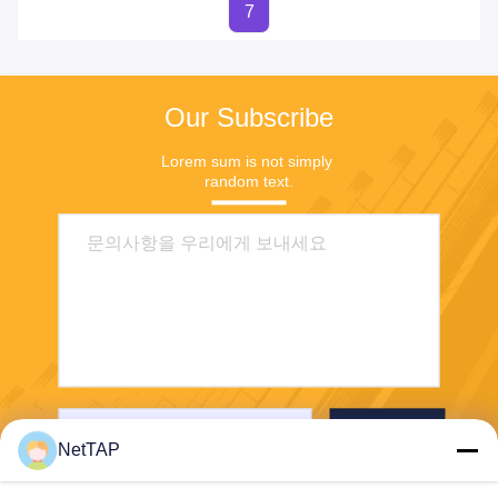
7
Our Subscribe
Lorem sum is not simply 
random text.
보내
NetTAP