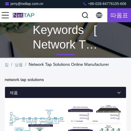
jerry@nettap.com.cn
+86-028-84776105-606
따옴표
Keywords [
Network Tap
Solutions ]
/
/
Network Tap Solutions Online Manufacturer
집
상품
Match 112
network tap solutions
상품
제품