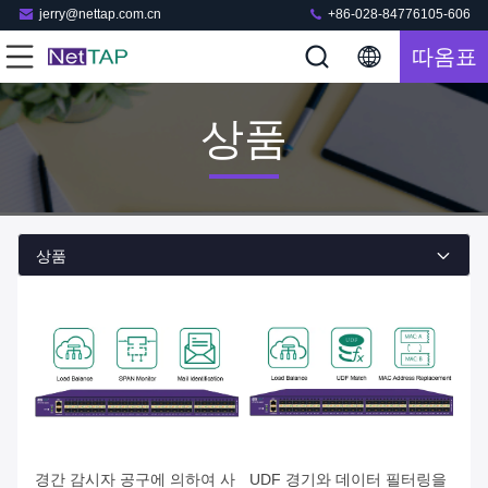
jerry@nettap.com.cn
+86-028-84776105-606
따옴표
상품
상품
경간 감시자 공구에 의하여 사
UDF 경기와 데이터 필터링을