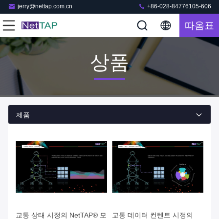
jerry@nettap.com.cn
+86-028-84776105-606
따옴표
상품
제품
교통 상태 시정의 NetTAP® 모
교통 데이터 컨텐트 시정의