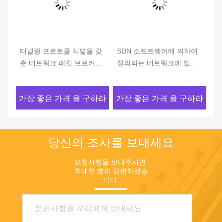
의
터널링 프로토콜 식별을 갖
SDN 소프트웨어에 의하여
본
상
춘 네트워크 패킷 브로커,
정의되는 네트워크에 있는
서
데이터 중복 제거 기능의
네트워크 소포 중개인 신청
크
Net TAP
두
하라
가장 좋은 가격 을 구하라
가장 좋은 가격 을 구하라
가
당신의 조사를 보내세요
요청사항을 보내주시면 
최대한 빨리 답변하겠습
니다.