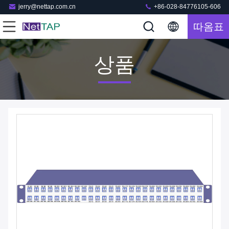
jerry@nettap.com.cn
+86-028-84776105-606
따옴표
상품